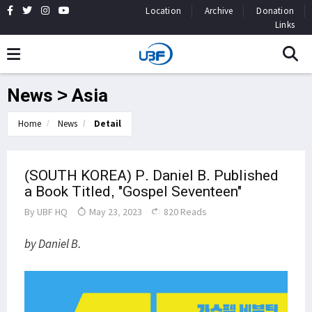
Location
Archive
Donation
Links
News > Asia
Home
News
Detail
(SOUTH KOREA) P. Daniel B. Published
a Book Titled, "Gospel Seventeen"
By
UBF HQ
May 23, 2023
820 Reads
by Daniel B.