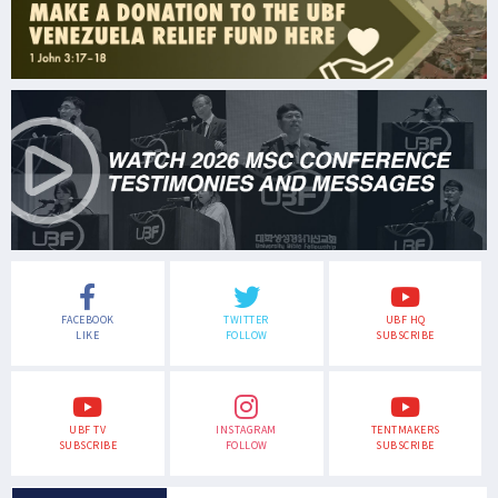
FACEBOOK
TWITTER
UBF HQ
LIKE
FOLLOW
SUBSCRIBE
UBF TV
INSTAGRAM
TENTMAKERS
SUBSCRIBE
FOLLOW
SUBSCRIBE