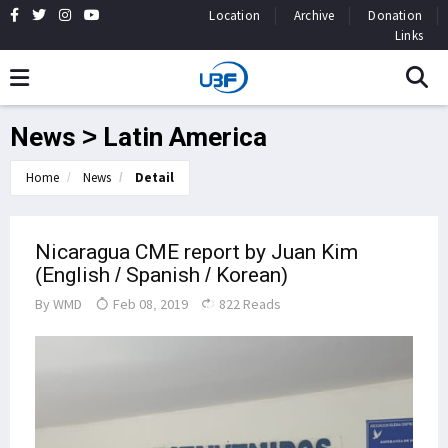
Location
Archive
Donation
Links
News > Latin America
Home
News
Detail
Nicaragua CME report by Juan Kim
(English / Spanish / Korean)
By
WMD
Feb 08, 2019
822 Reads